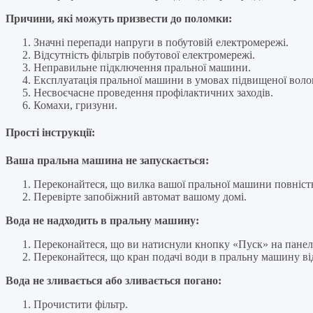
Причини, які можуть призвести до поломки:
Значні перепади напруги в побутовій електромережі.
Відсутність фільтрів побутової електромережі.
Неправильне підключення пральної машини.
Експлуатація пральної машини в умовах підвищеної волог
Несвоєчасне проведення профілактичних заходів.
Комахи, гризуни.
Прості інструкції:
Ваша пральна машина не запускається:
Переконайтеся, що вилка вашої пральної машини повністю 
Перевірте запобіжний автомат вашому домі.
Вода не надходить в пральну машину:
Переконайтеся, що ви натиснули кнопку «Пуск» на панел
Переконайтеся, що кран подачі води в пральну машину ві
Вода не зливається або зливається погано:
Прочистити фільтр.