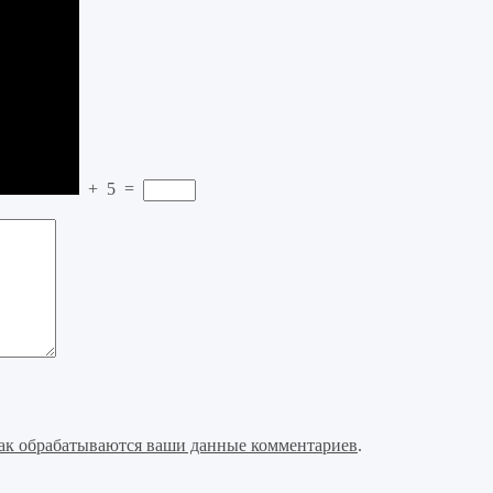
+
5
=
как обрабатываются ваши данные комментариев
.