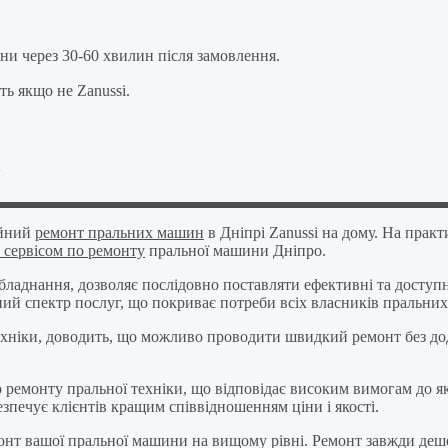
ни через 30-60 хвилин після замовлення.
ть якщо не Zanussi.
о
ійний
ремонт пральних машин
в Дніпрі Zanussi на дому. На пра
 сервісом по ремонту
пральної машини Дніпро.
ладнання, дозволяє послідовно поставляти ефективні та доступні
ний спектр послуг, що покриває потреби всіх власників пральни
хніки, доводить, що можливо проводити швидкий ремонт без дода
ремонту пральної техніки, що відповідає високим вимогам до яко
зпечує клієнтів кращим співвідношенням ціни і якості.
емонт вашої пральної машини на вищому рівні. Ремонт завжди де