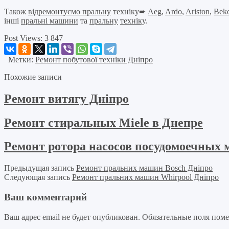
Також
відремонтуємо пральну
техніку➨
Aeg
,
Ardo
,
Ariston
,
Bek
інші
пральні машини
та
пральну
техніку
.
Post Views:
3 847
Метки:
Ремонт побутової техніки Дніпро
Похожие записи
Ремонт витягу Дніпро
Ремонт стиральных Miele в Днепре
Ремонт ротора насосов посудомоечных 
Предыдущая запись
Ремонт пральних машин Bosch Дніпро
Следующая запись
Ремонт пральних машин Whirpool Дніпро
Ваш комментарий
Ваш адрес email не будет опубликован.
Обязательные поля пом