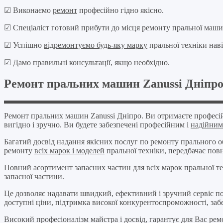
☑ Виконаємо
ремонт
професійно гідно якісно.
☑ Спеціаліст готовий прибути до місця ремонту пральної маши
☑ Успішно
відремонтуємо будь-яку марку
пральної техніки наві
☑ Дамо правильні консультації, якщо необхідно.
Ремонт пральних машин Zanussi Дніпр
Ремонт пральних машин Zanussi Дніпро. Ви отримаєте профес
вигідно і зручно. Ви будете забезпечені професійним і
надійним
Багатий досвід надання якісних послуг по ремонту прального об
ремонту
всіх марок і моделей
пральної техніки, передбачає пов
Повний асортимент запасних частин для всіх марок пральної те
запасної частини.
Це дозволяє надавати швидкий, ефективний і зручний сервіс по 
доступні ціни, підтримка високої конкурентоспроможності, забе
Високий професіоналізм майстра і досвід, гарантує для Вас р