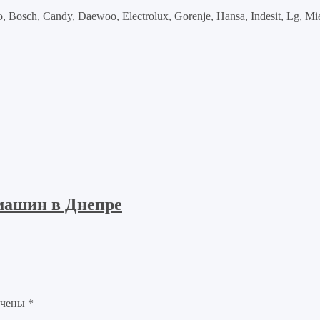
o
,
Bosch
,
Candy
,
Daewoo
,
Electrolux
,
Gorenje
,
Hansa
,
Indesit
,
Lg
,
Mi
машин в Днепре
ечены
*