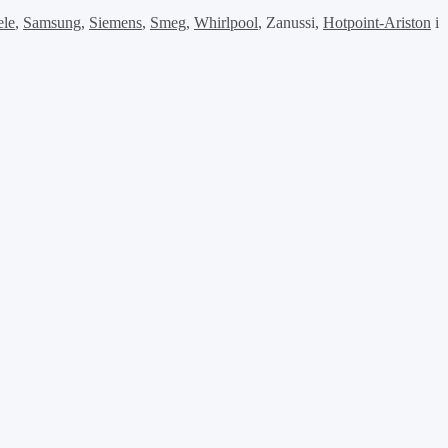
ele
,
Samsung
,
Siemens
,
Smeg
,
Whirlpool
, Zanussi,
Hotpoint-Ariston
і