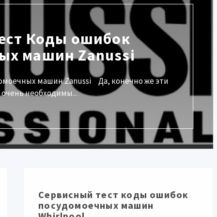
ест Коды ошибок
ых машин Zanussi
омоечных машин Zanussi Да, конечно же эти
очень необходимы...
Сервисный тест коды ошибок
посудомоечных машин
Whirlpool