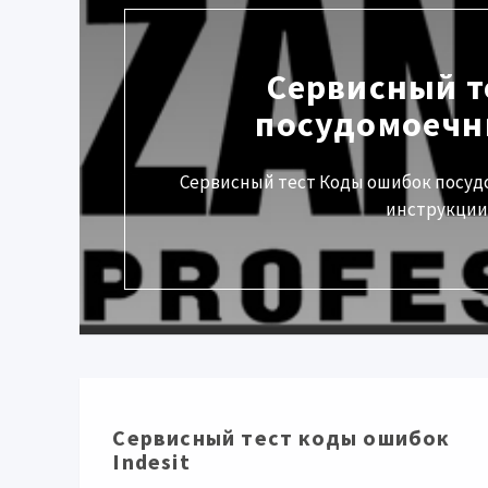
Сервисный т
посудомоечн
Сервисный тест Коды ошибок посуд
инструкции 
Сервисный тест коды ошибок
Indesit