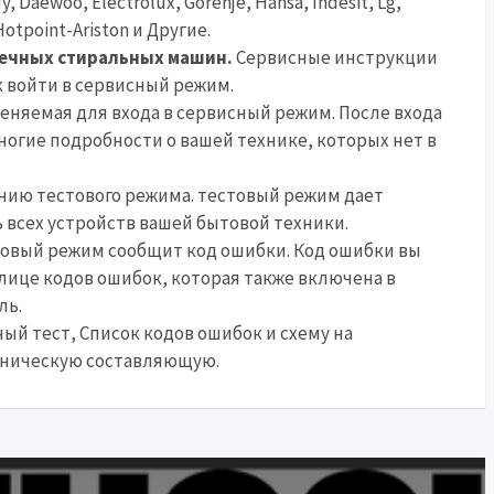
y, Daewoo, Electrolux, Gorenje, Hansa, Indesit, Lg,
Hotpoint-Ariston и Другие.
оечных стиральных машин.
Сервисные инструкции
 войти в сервисный режим.
еняемая для входа в сервисный режим. После входа
огие подробности о вашей технике, которых нет в
нию тестового режима. тестовый режим дает
всех устройств вашей бытовой техники.
товый режим сообщит код ошибки. Код ошибки вы
лице кодов ошибок, которая также включена в
ль.
ый тест, Список кодов ошибок и схему на
аническую составляющую.