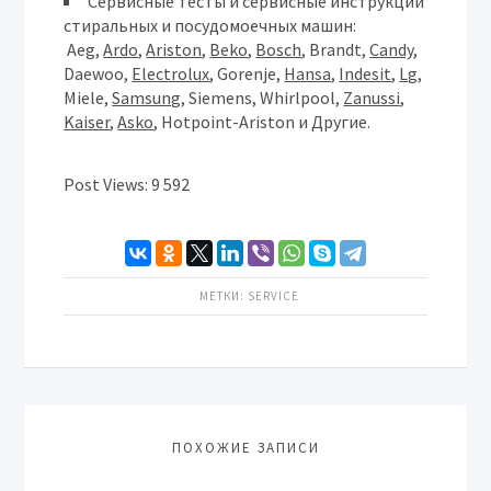
Сервисные тесты и сервисные инструкции
стиральных и посудомоечных машин:
Aeg,
Ardo
,
Ariston
,
Beko
,
Bosch
, Brandt,
Candy
,
Daewoo,
Electrolux
, Gorenje,
Hansa
,
Indesit
,
Lg
,
Miele,
Samsung
, Siemens, Whirlpool,
Zanussi
,
Kaiser
,
Asko
, Hotpoint-Ariston и Другие.
Post Views:
9 592
МЕТКИ:
SERVICE
ПОХОЖИЕ ЗАПИСИ