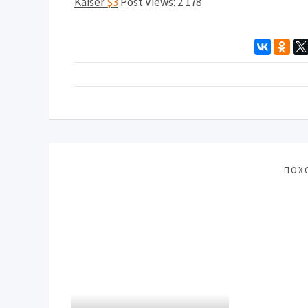
Kaiser
$3
Post Views:
2 178
ПОХ