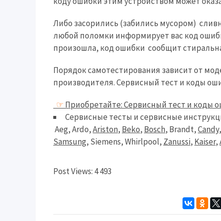
коду ошибки этим устройством может оказат
Либо засорились (забились мусором) сливны
любой поломки информирует вас код ошибк
произошла, код ошибки сообщит стиральн
Порядок самотестирования зависит от мо
производителя. Сервисный тест и коды оши
☞
Приобретайте: Сервисный тест и коды о
Сервисные тесты и сервисные инструкц
Aeg, Ardo,
Ariston
,
Beko
,
Bosch
, Brandt,
Candy
Samsung
, Siemens, Whirlpool,
Zanussi
,
Kaiser
,
Post Views:
4 493