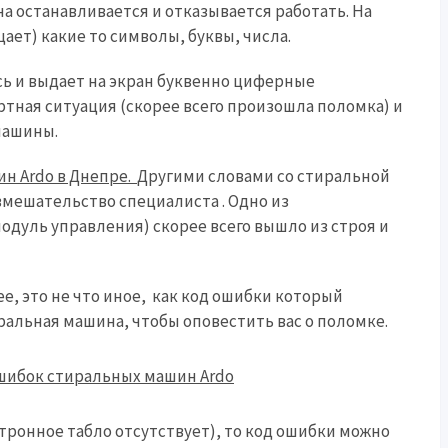
а останавливается и отказывается работать. На
ает) какие то символы, буквы, числа.
сь и выдает на экран буквенно циферные
артная ситуация (скорее всего произошла поломка) и
машины.
н Ardo в Днепре.
Другими словами со стиральной
вмешательство специалиста . Одно из
одуль управления) скорее всего вышло из строя и
е, это не что иное, как код ошибки который
альная машина, чтобы оповестить вас о поломке.
тронное табло отсутствует), то код ошибки можно