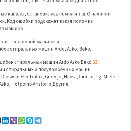
ься как тен, так же и помпа или двигатель.
е каналы, остановилась помпа и т. д. О наличии
и. Код ошибки подскажет какая поломка
ая машина.
дели стиральной машины и
бок стиральных машин Ardo, Asko, Beko.
шибок стиральных машин Ardo Asko Beko
$3
ии стиральных и посудомоечных машин:
, Daewoo,
Electrolux
, Gorenje,
Hansa
,
Indesit
,
Lg
, Miele,
Asko
, Hotpoint-Ariston и Другие.