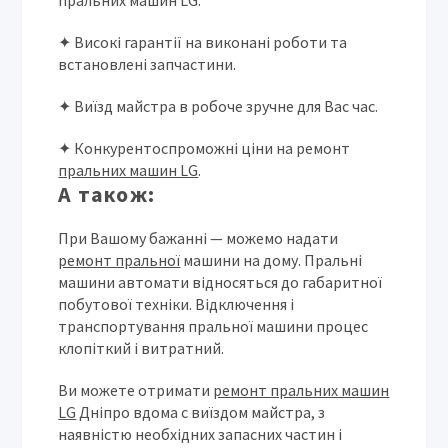
пральних машин LG.
✦ Високі гарантії на виконані роботи та
встановлені запчастини.
✦ Виїзд майстра в робоче зручне для Вас час.
✦ Конкурентоспроможні ціни на ремонт
пральних машин LG
.
А також:
При Вашому бажанні — можемо надати
ремонт пральної
машини на дому. Пральні
машини автомати відносяться до габаритної
побутової техніки. Відключення і
транспортування пральної машини процес
клопіткий і витратний.
Ви можете отримати
ремонт пральних машин
LG
Дніпро вдома c виїздом майстра, з
наявністю необхідних запасних частин і