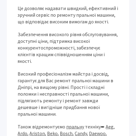
Це дозволяє надавати швидкий, ефективний і
зручний сервіс по ремонту пральної машини,
що відповідає високим вимогам до якості.
Забезпечення високого рівня обслуговування,
доступні ціни, підтримка високої
конкурентоспроможності, забезпечує
клієнтів кращим співвідношенням ціни і
якості.
Високий професіоналізм майстра і досвід,
гарантує для Вас ремонт пральної машини в
Дніпрі, на вищому рівні. Прості і складні
поломки і несправності пральної машини,
підлягають ремонту і ремонт завжди
дешевше і вигідніше придбання нової
пральної машини.
Також відремонтуємо
пральну
техніку➨
Aeg
,
Ardo
,
Ariston
,
Beko
,
Bosch
,
Candy
,
Daewoo
,