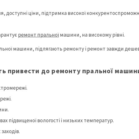
ня, доступні ціни, підтримка високої конкурентоспромож
гарантує
ремонт пральної
машини, на високому рівні.
ральної машини, підлягають ремонту і ремонт завжди деше
ть привести до ремонту пральної машин
ктромережі.
режі.
ини.
вах підвищеної вологості і низьких температур.
заходів.