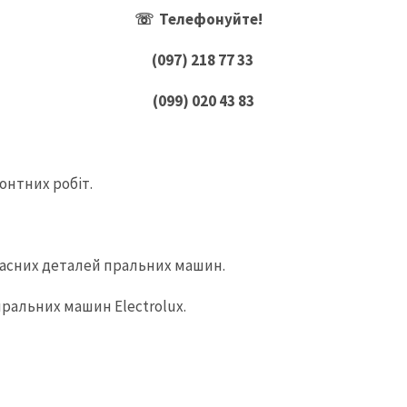
☏ Телефонуйте!
(097) 218 77 33
(099) 020 43 83
онтних робіт.
пасних деталей пральних машин.
пральних машин Electrolux.