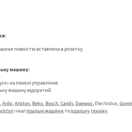
ся:
ини повністю вставлена ​​в розетку.
.
льну машину:
ск» на панелі управління.
льну машину відкритий.
,
Ardo
,
Ariston
,
Beko
,
Bosch
,
Candy
,
Daewoo
, Electrolux,
Goren
riston
і інші
пральні машини
та
пральну
техніку
.