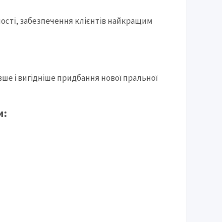
ності, забезпечення клієнтів найкращим
вше і вигідніше придбання нової пральної
и: