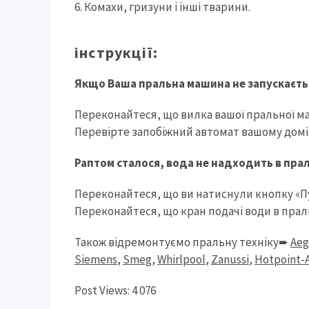
Комахи, гризуни і інші тварини.
інструкції:
Якщо Ваша пральна машина не запускаєть
Переконайтеся, що вилка вашої пральної маш
Перевірте запобіжний автомат вашому домі
Раптом сталося, вода не надходить в пра
Переконайтеся, що ви натиснули кнопку «Пу
Переконайтеся, що кран подачі води в пра
Також відремонтуємо пральну техніку➨
Aeg
Siemens
,
Smeg
,
Whirlpool
,
Zanussi
,
Hotpoint-A
Post Views:
4 076