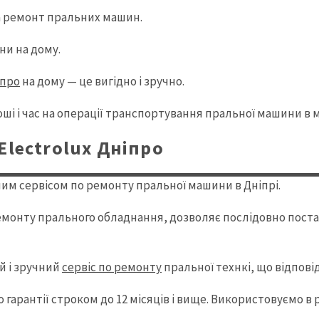
а ремонт пральних машин.
и на дому.
іпро
на дому — це вигідно і зручно.
і і час на операції транспортування пральної машини в м
lectrolux Дніпро
ним сервісом по ремонту пральної машини в Дніпрі.
ремонту прального обладнання, дозволяє послідовно поста
й і зручний
сервіс по ремонту
пральної технкі, що відповід
гарантії строком до 12 місяців і вище. Використовуємо в 