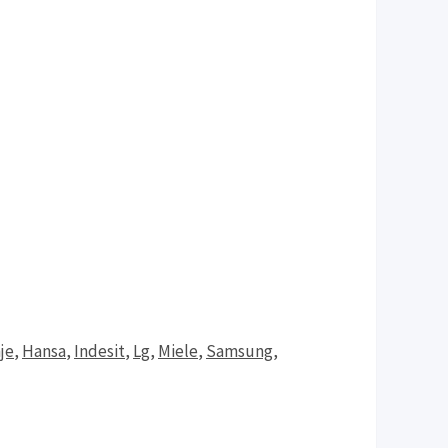
je
,
Hansa
,
Indesit
,
Lg
,
Miele
,
Samsung
,