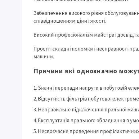
Забезпечення високого рівня обслуговуван
співвідношенням ціни і якості.
Високий професіоналізм майстра і досвід, 
Прості і складні поломки і несправності п
машини.
Причини які однозначно можу
Значні перепади напруги в побутовій еле
Відсутність фільтрів побутової електроме
Неправильне підключення пральної маш
Експлуатація прального обладнання в умо
Несвоєчасне проведення профілактичних 