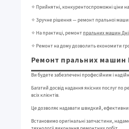
✧ Прийнятні, конкурентоспроможні ціни н
✧ Зручне рішення — ремонт пральної машин
✧ На практиці, ремонт
пральних машин Дн
✧ Ремонт на дому дозволить економити грош
Ремонт пральних машин E
Ви будете забезпечені професійним і надій
Багатий досвід надання якісних послуг по 
всіх клієнтів.
Це дозволяє надавати швидкий, ефективни
Встановимо оригінальні запчастини, надамо 
технології виконання ремонтних робіт.