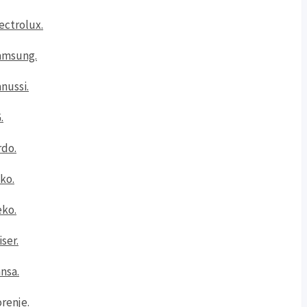
ctrolux.
amsung.
ussi.
.
do.
ko.
ko.
ser.
nsa.
renje.