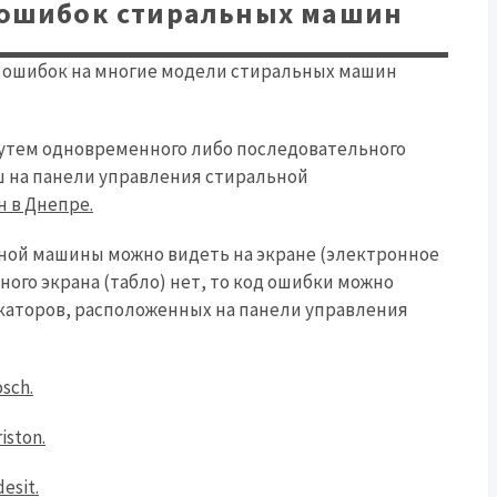
 ошибок стиральных машин
 ошибок на многие модели стиральных машин
утем одновременного либо последовательного
 на панели управления стиральной
 в Днепре.
ной машины можно видеть на экране (электронное
ого экрана (табло) нет, то код ошибки можно
каторов, расположенных на панели управления
sch.
ston.
esit.