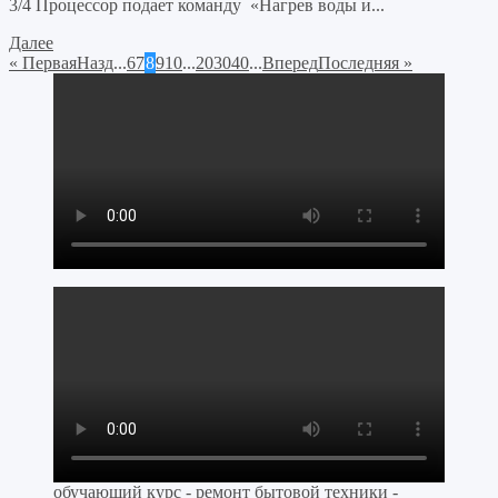
3/4 Процессор подает команду «Нагрев воды и...
Далее
« Первая
Назд
...
6
7
8
9
10
...
20
30
40
...
Вперед
Последняя »
обучающий курс - ремонт бытовой техники -