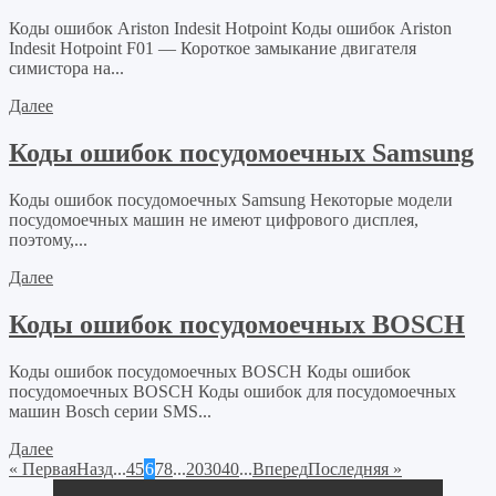
Коды ошибок Ariston Indesit Hotpoint Коды ошибок Ariston
Indesit Hotpoint F01 — Короткое замыкание двигателя
симистора на...
Далее
Коды ошибок посудомоечных Samsung
Коды ошибок посудомоечных Samsung Некоторые модели
посудомоечных машин не имеют цифрового дисплея,
поэтому,...
Далее
Коды ошибок посудомоечных BOSCH
Коды ошибок посудомоечных BOSCH Коды ошибок
посудомоечных BOSCH Коды ошибок для посудомоечных
машин Bosch серии SMS...
Далее
« Первая
Назд
...
4
5
6
7
8
...
20
30
40
...
Вперед
Последняя »