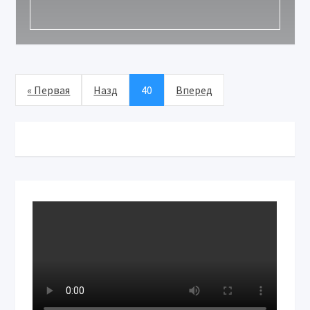
« Первая
Назд
40
Вперед