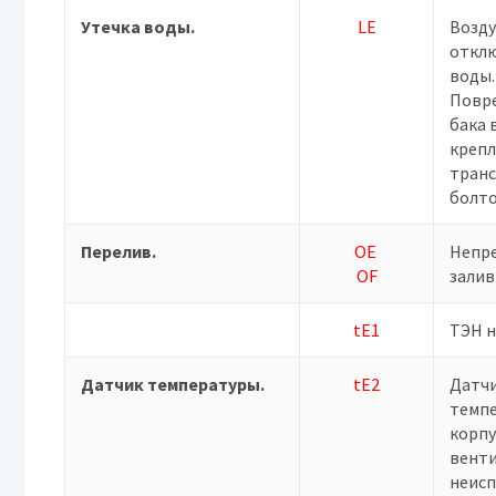
Утечка воды.
LE
Возд
отклю
воды.
Повр
бака 
креп
тран
болто
Перелив.
OE
Непр
OF
залив
tE1
ТЭН н
Датчик температуры.
tE2
Датч
темп
корпу
вент
неисп