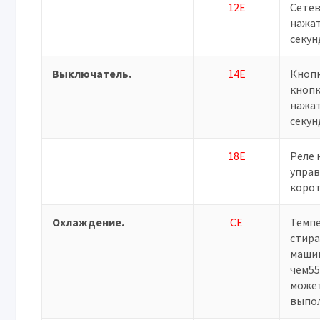
12E
Сетев
нажат
секун
Выключатель.
14E
Кнопк
кнопк
нажат
секун
18E
Реле 
упра
корот
Охлаждение.
СЕ
Темп
стир
маши
чем55
може
выпо