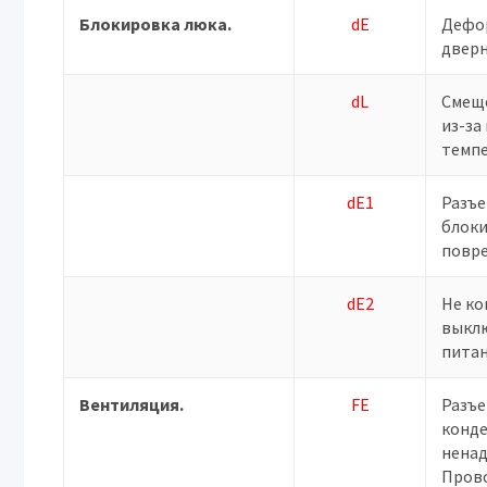
Блокировка люка.
dE
Дефо
дверн
dL
Смещ
из-за
темп
dE1
Разъ
блок
повр
dE2
Не ко
выкл
питан
Вентиляция.
FE
Разъ
конд
нена
Пров