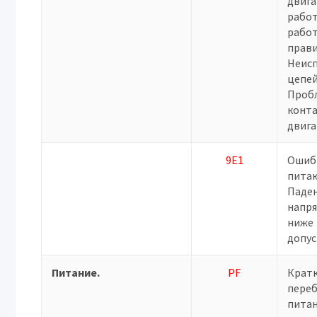
двига
работ
работ
прави
Неис
цепей
Проб
конт
двига
9E1
Ошиб
питаю
Паде
напря
ниже
допус
Питание.
PF
Крат
переб
питан