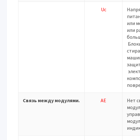
Uc
Напр
пита
или м
или р
больш
Блок
стир
машин
защи
элек
комп
повр
Связь между модулями.
AE
Нет с
моду
управ
моду
индик