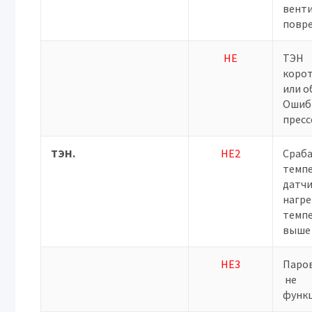
вент
повр
HE
ТЭН
коро
или о
Ошиб
пресс
ТЭН.
HE2
Сраб
темп
датчи
нагре
темп
выше 
HE3
Паро
не
функ