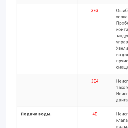
3E3
Ошиб
холла
Проб
конт
моду
управ
Увели
на дв
прямо
смещ
3E4
Неис
тахог
Неис
двига
Подача воды.
4E
Неис
клапа
воды.