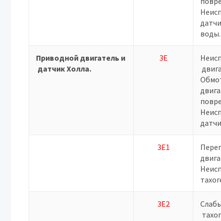
повр
Неис
датчи
воды.
Приводной двигатель и
3E
Неис
датчик Холла.
двига
Обмо
двига
повр
Неис
датчи
3E1
Перег
двига
Неис
тахог
3E2
Слабы
тахог