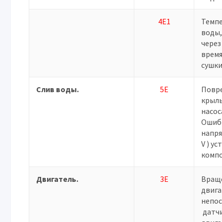
4E1
Темп
воды,
через
время
сушки
Слив воды.
5E
Повр
крыл
насос
Ошиб
напря
V ) у
комп
Двигатель.
3E
Вращ
двига
непос
датчи