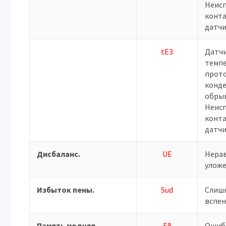
Неис
конта
датчи
tE3
Датч
темп
прот
конде
обрыв
Неис
конта
датчи
Дисбаланс.
UE
Нера
уложе
Избыток пены.
Sud
Слиш
вспен
Память модуля
E8
Ошиб