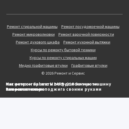
Ремонт стиральной машины
Ремонт посудомоечной машины
Ремонт микроволновки
Ремонт варочной поверхности
Ремонт духового шкафа
Ремонт кухонной вытяжки
Курсы по ремонту бытовой техники
Курсы по ремонту стиральных машин
Медно графитовые втулки
Графитовые втулки
© 2026 Ремонт и Сервис
Магнетрон Galanz M24FB-210 Запчасти
Как ремонтировать посудомоечную машину
микроволновки
Ремонт электроподжига своими руками
самостоятельно