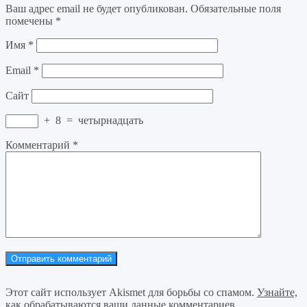
Ваш адрес email не будет опубликован.
Обязательные поля
помечены
*
Имя
*
Email
*
Сайт
+
8
=
четырнадцать
Комментарий
*
Этот сайт использует Akismet для борьбы со спамом.
Узнайте,
как обрабатываются ваши данные комментариев
.