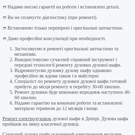
➮ Надамо високі гарантії на роботи і встановлені деталі.
➮ Ви не сплачуєте діагностику (при ремонті).
➮ Встановимо тільки перевірені і оригінальні запчастини.
➮ Дамо професійні консультації при необхідності.
Застосовуємо в ремонті оригінальні запчастини та
механізми.
Використовуємо сучасний справний інструмент і
передові технології ремонту духовки духової шафи.
Відремонтуємо духовку духову шафу однаково
професійно як вдома також і в майстерні
Спеціаліст по ремонту духовки духової шафи готовий
прибути до місця ремонту в перебігу 30-60 хвилин.
Ремонт духовки буде виконано впродовж наступних 40-
60 хвилин.
Надамо гарантію на виконані роботи та встановлені
матеріали терміном до 12 місяців і вище.
Ремонт електродуховок
духової шафи в Дніпрі. Духова шафа
прийшов на зміну класичної духовці.
Сучасний духова шафа оснащений електронним модулем