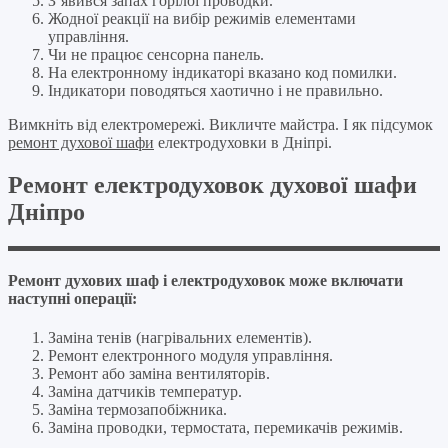
З’явився запах горілої проводки.
Жодної реакції на вибір режимів елементами
управління.
Чи не працює сенсорна панель.
На електронному індикаторі вказано код помилки.
Індикатори поводяться хаотично і не правильно.
Вимкніть від електромережі. Викличте майстра. І як підсумок
ремонт духової шафи
електродуховки в Дніпрі.
Ремонт електродуховок духової шафи
Дніпро
Ремонт духових шаф і електродуховок може включати
наступні операції:
Заміна тенів (нагрівальних елементів).
Ремонт електронного модуля управління.
Ремонт або заміна вентиляторів.
Заміна датчиків температур.
Заміна термозапобіжника.
Заміна проводки, термостата, перемикачів режимів.