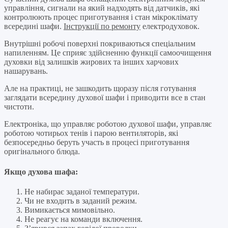
управління, сигнали на який надходять від датчиків, які
контролюють процес приготування і стан мікроклімату
всередині шафи.
Інструкції по ремонту
електродуховок.
Внутрішні робочі поверхні покриваються спеціальним
напиленням. Це сприяє здійсненню функції самоочищення
духовки від залишків жирових та інших харчових
нашарувань.
Але на практиці, не зашкодить щоразу після готування
заглядати всередину духової шафи і приводити все в стан
чистоти.
Електроніка, що управляє роботою духової шафи, управляє
роботою чотирьох тенів і парою вентиляторів, які
безпосередньо беруть участь в процесі приготування
оригінального блюда.
Якщо духова шафа:
Не набирає заданої температури.
Чи не входить в заданий режим.
Вимикається мимовільно.
Не реагує на команди включення.