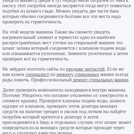
увидеть манжету двери а тут передо мной патрубок от бака к
насосу этот патрубок иногда засоряется тогда могут появиться
подтёки из шланга сзади. Можно увидеть две части бака
которые обычно соединяются болтами все эти места надо
проверить на герметичность.
На этой модели машины Также вы сможете увидеть
нагревательный элемент и термостат одно из наиболее
распространённых мест утечки на стиральной машине это
шланг залива который соединяется с клапаном подачи воды
или изнашивается уплотнение. Замените уплотнение а затем
проверьте всё на герметичность.
Не забудьте посетить сайты по
продаже запчастей
. Если же
вам нужен
специалист
по
ремонту стиральных
машин всегда
рады помочь. Профессиональный
ремонт стиральных машин
.
Далее проверить компоненты находящиеся внутри машины.
Поэтому Убедитесь что питание отключено от электросети и
снимите крышку. Проверите клапаны подачи воды, шланги
идущие от клапанов, проверьте лоток дозатора моющих
средств на наличие трещин и сколов под лотком вы найдёте
патрубок который крепится к дозатору и затем
присоединяется к баку, в отдельных случаях этот шланг может
повредиться из-за моющих средств которые проходят через
него и ухудшают качество резины.