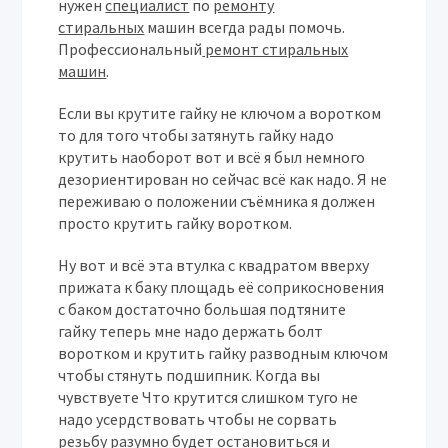
нужен
специалист
по
ремонту
стиральных
машин всегда рады помочь.
Профессиональный
ремонт стиральных
машин
.
Если вы крутите гайку не ключом а воротком
то для того чтобы затянуть гайку надо
крутить наоборот вот и всё я был немного
дезориентирован но сейчас всё как надо. Я не
переживаю о положении съёмника я должен
просто крутить гайку воротком.
Ну вот и всё эта втулка с квадратом вверху
прижата к баку площадь её соприкосновения
с баком достаточно большая подтяните
гайку теперь мне надо держать болт
воротком и крутить гайку разводным ключом
чтобы стянуть подшипник. Когда вы
чувствуете Что крутится слишком туго не
надо усердствовать чтобы не сорвать
резьбу разумно будет остановиться и