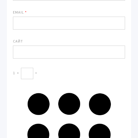
EMAIL
*
САЙТ
1
×
=