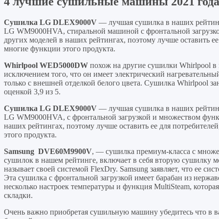
4 лучшие сушильные машины 2021 год
Сушилка LG DLEX9000V
— лучшая сушилка в наших рейтинг
LG WM9000HVA, стиральной машиной с фронтальной загрузко
других моделей в наших рейтингах, поэтому лучше оставить ее
многие функции этого продукта.
Whirlpool WED5000DW
похож на другие сушилки Whirlpool в
исключением того, что он имеет электрический нагревательный
только с внешней отделкой белого цвета. Сушилка Whirlpool за
оценкой 3,9 из 5.
Сушилка LG DLEX9000V
— лучшая сушилка в наших рейтинг
LG WM9000HVA, с фронтальной загрузкой и множеством функц
наших рейтингах, поэтому лучше оставить ее для потребителей
этого продукта.
Samsung
DVE60M9900V
, — сушилка премиум-класса с множе
сушилок в нашем рейтинге, включает в себя вторую сушилку м
называет своей системой FlexDry. Samsung заявляет, что ее си
Эта сушилка с фронтальной загрузкой имеет барабан из нержа
несколько настроек температуры и функция MultiSteam, которая
складки.
Очень важно приобретая сушильную машину убедитесь что в в