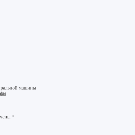
тиральной машины
афы
ечены
*