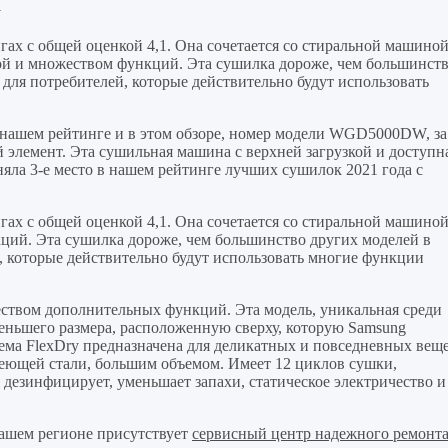
а
ах с общей оценкой 4,1. Она сочетается со стиральной машино
й и множеством функций. Эта сушилка дороже, чем большинст
 для потребителей, которые действительно будут использовать
 нашем рейтинге и в этом обзоре, номер модели WGD5000DW, за
 элемент. Эта сушильная машина с верхней загрузкой и доступн
няла 3-е место в нашем рейтинге лучших сушилок 2021 года с
ах с общей оценкой 4,1. Она сочетается со стиральной машино
ий. Эта сушилка дороже, чем большинство других моделей в
, которые действительно будут использовать многие функции
ством дополнительных функций. Эта модель, уникальная среди
еньшего размера, расположенную сверху, которую Samsung
стема FlexDry предназначена для деликатных и повседневных вещ
веющей стали, большим объемом. Имеет 12 циклов сушки,
 дезинфицирует, уменьшает запахи, статическое электричество и
ашем регионе присутствует
сервисный центр надежного ремонт