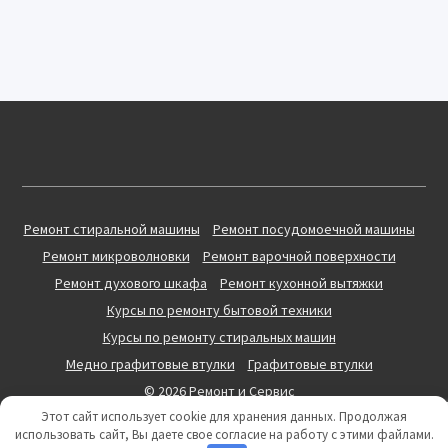
Ремонт стиральной машины
Ремонт посудомоечной машины
Ремонт микроволновки
Ремонт варочной поверхности
Ремонт духового шкафа
Ремонт кухонной вытяжки
Курсы по ремонту бытовой техники
Курсы по ремонту стиральных машин
Медно графитовые втулки
Графитовые втулки
© 2026 Ремонт и Сервис
Этот сайт использует cookie для хранения данных. Продолжая
использовать сайт, Вы даете свое согласие на работу с этими файлами.
Как Отремонтировать Посудомоечную Машину
Пособие ремонт стиральных машин
Курсы по ремонту стиральных машин